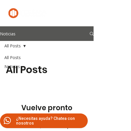
Noticias
All Posts
All Posts
All Posts
Noticias
Vuelve pronto
¿Necesitas ayuda? Chatea con
Una vez que se publiquen
nosotros
entradas, las verás aquí.