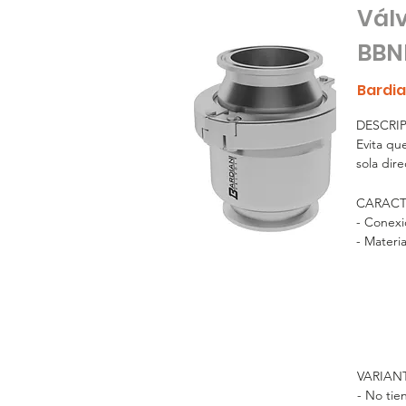
Válv
BBN
Bardia
DESCRIP
Evita que
sola dire
cuando la
por el r
CARACTE
se cierr
- Conexi
que la vá
- Materia
Recomend
product
- Presió
- Opcion
VARIANT
- No tie