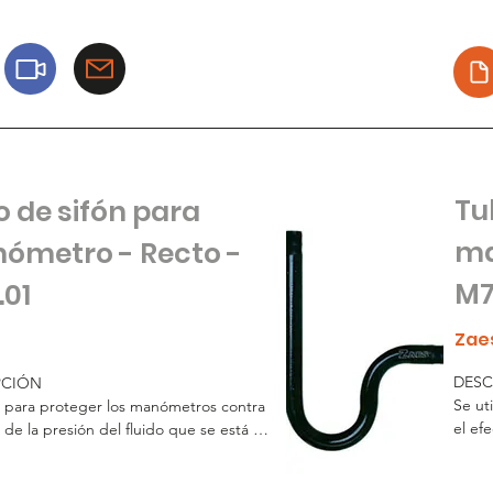
pasiv
brusc
ajust
sella
para 
Tu
 de sifón para
ma
ómetro - Recto -
M7
.01
Zae
DESC
CIÓN

Se ut
za para proteger los manómetros contra 
el efe
 de la presión del fluido que se está 
midie
. 

Consi
 en un tubo en forma de cola de 