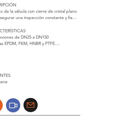
IPCIÓN

 de la válvula con cierre de cristal plano 
segurar una inspección constante y fiable 
roducto.
TERÍSTICAS

exiones de DN25 a DN150

tas EPDM, FKM, HNBR y PTFE

ión máxima 10 bar 

ificaciones: EX
NTES

iene