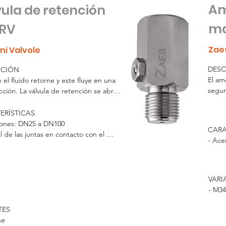
Am
ula de retención
ma
RV
Zae
ni Valvole
DESC
CIÓN

El am
 el fluido retorne y este fluye en una 
segur
cción. La válvula de retención se abre 
ariet
 presión del fluido supera la aplicada 
sobre
esorte. ambas se compensan, la válvula 
RÍSTICAS

presió
a. Una contrapresión más alta asegurará 
ones: DN25 a DN100

CARA
Fabri
lvula se cierre.

l de las juntas en contacto con el 
- Ace
certif
amos su uso en posición vertical.
o EPDM, FKM, VMQ

funci
n máxima 10 bar 

Lo tí
al: Pig stopper
válvu
VARI
restri
- M34
compu
Tambi
ES

reten
ne