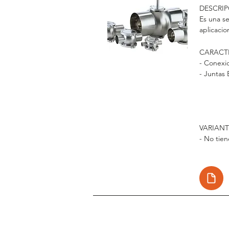
DESCRIP
Es una se
aplicacio
el control
procesami
CARACTE
Permite e
- Conexi
visor de 
- Juntas
producto
- Presión
de medici
- Se pued
*El fabri
instrumen
de medici
VARIANT
- No tien