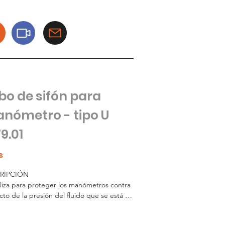
o hasta que se activa por un cambio 
o de presión. Algunos amortiguadores 
ables también vienen con una cubierta de 
do, lo que permite desmontar el medidor 
su reparación o mantenimiento.
bo de sifón para
nómetro - tipo U
9.01
s
RIPCIÓN

iliza para proteger los manómetros contra 
cto de la presión del fluido que se está 
ndo. 

ste en un tubo en forma de cola de 