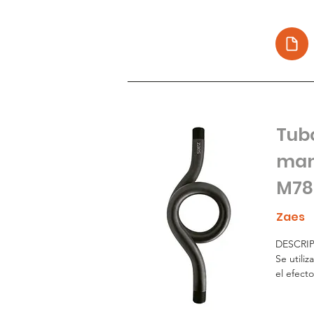
Tubo
man
M78
Zaes
DESCRIP
Se utili
el efecto
midiendo
Consiste