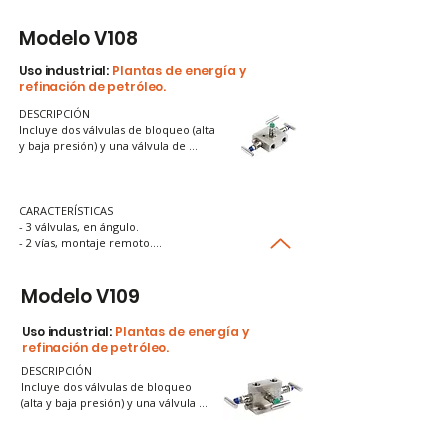
sistemas de presión diferencial.

- Beneficio: Evita errores en la medición de presión 
Modelo V108
y posibles fallos en el sistema.
Uso industrial:
Plantas de energía y
refinación de petróleo.
DESCRIPCIÓN

Incluye dos válvulas de bloqueo (alta 
y baja presión) y una válvula de 
ecualización. Su función principal es 
igualar la presión en ambos lados del 
transmisor antes de calibrarlo.
CARACTERÍSTICAS

- 3 válvulas, en ángulo.

- 2 vías, montaje remoto.

- Hembra, con drenaje lateral.

- Función: Garantiza mediciones precisas en 
sistemas de presión diferencial.

Modelo V109
- Beneficio: Evita errores en la medición de presión 
y posibles fallos en el sistema.
Uso industrial:
Plantas
de energía y
refinación de petróleo.
DESCRIPCIÓN

Incluye dos válvulas de bloqueo 
(alta y baja presión) y una válvula 
de ecualización. Su función 
principal es igualar la presión en 