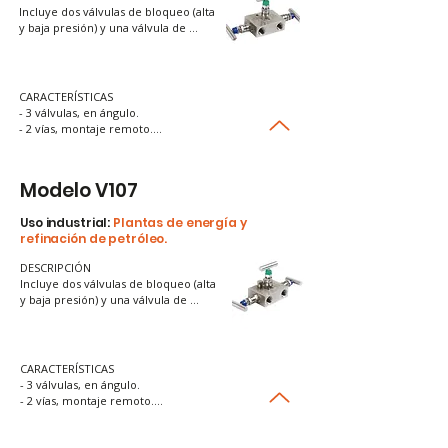
Incluye dos válvulas de bloqueo (alta 
y baja presión) y una válvula de 
ecualización. Su función principal es 
igualar la presión en ambos lados del 
transmisor antes de calibrarlo.
CARACTERÍSTICAS

- 3 válvulas, en ángulo.

- 2 vías, montaje remoto.

- Hembra.

- Función: Garantiza mediciones precisas en 
sistemas de presión diferencial.

Modelo V107
- Beneficio: Evita errores en la medición de presión 
y posibles fallos en el sistema.
Uso industrial:
Plantas
de energía y
refinación de petróleo.
DESCRIPCIÓN

Incluye dos válvulas de bloqueo (alta 
y baja presión) y una válvula de 
ecualización. Su función principal es 
igualar la presión en ambos lados del 
transmisor antes de calibrarlo
CARACTERÍSTICAS

- 3 válvulas, en ángulo.

- 2 vías, montaje remoto.

- Hembra, con drenaje.

- Función: Garantiza mediciones precisas en 