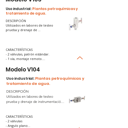
- Aplicaciones: Sistemas de monitoreo básico.

- Beneficio: Reducción del tiempo de 
Uso industrial:
Plantas petroquímicas y
mantenimiento en operaciones continuas.
tratamiento de agua.
DESCRIPCIÓN

Utilizados en labores de testeo 
prueba y drenaje de 
instrumentación.

Cuenta con dos válvulas: una de 
bloqueo y otra de drenaje. Ideal para 
aplicaciones de monitoreo de 
CARACTERÍSTICAS

presión simple.
- 2 válvulas, patrón estándar.

- 1 vía, montaje remoto.

- MxH con drenaje.

- Función: Aísla y drena el instrumento para facilitar 
Modelo V104
el mantenimiento.

- Aplicaciones: Sistemas de monitoreo básico.

Uso industrial:
Plantas petroquímicas y
- Beneficio: Reducción del tiempo de 
tratamiento de agua.
mantenimiento en operaciones continuas.
DESCRIPCIÓN

Utilizados en labores de testeo 
prueba y drenaje de instrumentación.

Cuenta con dos válvulas: una de 
bloqueo y otra de drenaje. Ideal para 
CARACTERÍSTICAS

aplicaciones de monitoreo de presión 
- 2 válvulas

simple.
- Angulo plano
