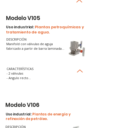
- 1 vía

- Montaje directo

- Hembra

- Con drenaje
Modelo V105
Uso industrial:
Plantas petroquímicas y
tratamiento de agua.
DESCRIPCIÓN

Manifold con válvulas de aguja 
fabricado a partir de barra laminada. 
Se utiliza en labores de testeo 
prueba y drenaje de la 
instrumentación.
CARACTERÍSTICAS

- 2 válvulas

- Angulo recto

- 1 vía

- Montaje directo

- Hembra x brida

- Con drenaje
Modelo V106
Uso industrial:
Plantas de energía y
refinación de petróleo.
DESCRIPCIÓN
