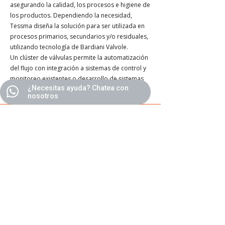
asegurando la calidad, los procesos e higiene de
los productos. Dependiendo la necesidad,
Tessma diseña la solución para ser utilizada en
procesos primarios, secundarios y/o residuales,
utilizando tecnología de Bardiani Valvole.
Un clúster de válvulas permite la automatización
del flujo con integración a sistemas de control y
monitoreo existentes o desarrollo de sistemas
¿Necesitas ayuda? Chatea con
de control de manera manual o remota.
nosotros
Cluster
Diseño a medida:
Soldadas con orbital, pasivadas y
probadas.
Aplicación Industrial:
Alimenticio
Farmacéutico
Industrial
Leer Más